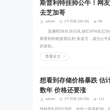
斯普利特挂帅公牛！网友
去芝加哥
admin
2个月前
(06-16)
86
直播吧06月16日讯 据ESPN名记Sh
斯普利特将接替比利·多诺万，成为公
的首轮...
查看全文
想看到存储价格暴跌 估
数年 价格还要涨
admin
2个月前
(06-08)
111
快科技6月8日消息，短短一年多时间，