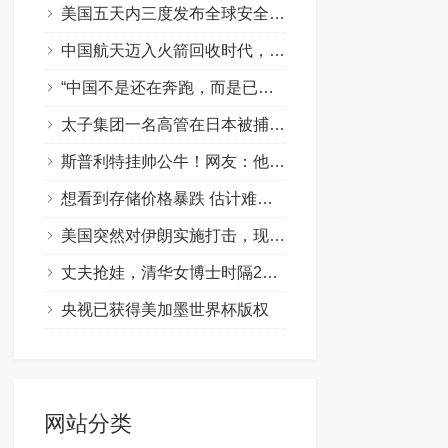
美国五天内三度发布全球安全提醒
中国航天迈入火箭回收时代，专家解析长十乙首飞亮点
“中国不是还在奔跑，而是已经冲线”
太子集团一名高管在日本被捕，外交部回应
斯普利特挂帅公牛！网友：他把开拓者首轮签和自己一起送去芝加哥
想看到存储价格暴跌 估计难了！黄仁勋喊话内存短缺将持续数年 价格还要涨
美国突然对伊朗实施打击，现货黄金盘中跳水
丈夫抢娃，清华女博士时隔200多天见到幼子
央视已获得美加墨世界杯版权
网站分类