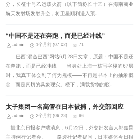
分，长征十号乙运载火箭（以下简称长十乙）在海南商业
航天发射场发射升空，将卫星顺利送入预...
“中国不是还在奔跑，而是已经冲线”
admin
1个月前
(07-02)
71
巴西“混合巴西”网站6月28日文章，原题：中国不是还
在奔跑，而是已经冲线 当身处上海一栋写字楼的67层
时，我真正体会到了何为规模——不再是书本上的抽象概
念，而是真切的具象现实。楼下，满载货物的驳...
太子集团一名高管在日本被捕，外交部回应
admin
2个月前
(06-23)
86
据北京日报客户端消息，6月22日，外交部发言人郭嘉昆
主持例行记者会。 路透社记者提问，日本媒体今日报