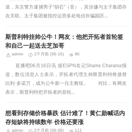
道，东京警方逮捕男子“胡石”（音），其涉嫌与太子集团存
在关联。太子集团被指控运营多处电信诈骗园区...
斯普利特挂帅公牛！网友：他把开拓者首轮签
和自己一起送去芝加哥
admin
2个月前
(06-16)
86
直播吧06月16日讯 据ESPN名记Shams Charania报
道，数位消息人士表示，开拓者代理主帅斯普利特将接替
比利·多诺万，成为公牛新一任主教练。 对比，有网友
表示，斯普利特把开拓者的首轮...
想看到存储价格暴跌 估计难了！黄仁勋喊话内
存短缺将持续数年 价格还要涨
admin
2个月前
(06-08)
111