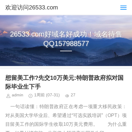
欢迎访问26533.com
26533.com好域名好成功！域名待售
QQ157988577
想留美工作?先交10万美元:特朗普政府拟对国
际毕业生下手
admin
1周前
(07-31)
27
一句话读懂：特朗普政府正在考虑一项重大移民政策：
对从美国大学毕业后、希望通过“可选实践培训”（OPT）项
目留美工作的国际学生收取10万美元费用。 为什么重