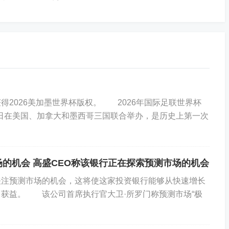
的邮件显示，这位已故的性犯罪者还因盖茨终止二人的往
026美加墨世界杯版权。 2026年国际足联世界杯
眼含泪水恳求我，让我删掉所有关于你患上性病的邮件、
19日在美国、加拿大和墨西哥三国联合举办，是历史上第一次
请求，还有你对自己生殖器的描述。”
场的机会 高盛CEO称该银行正在探索预测市场的机会
错误地答应参与诸多事情，这些事轻则有违道德，重则触
%)集团正在关注预测市场的机会，这将使这家投资银行能够从快速增长
他与俄罗斯女孩发生性关系带来的后果，到为他与已婚女性
获益。 该公司首席执行官大卫·所罗门称预测市场“极
牌比赛提供阿德拉（一种中枢神经兴奋剂）。”