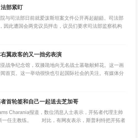
司法部紧盯
议院与司法部日前就爱泼斯坦案文件公开再起龃龉。司法部
件，因此遭国会两党议员抨击，议员们要求司法部监察机构
文件中，出现盖茨与年轻女性的合照。 《金融时报》
本右翼政客的又一拙劣表演
战争纪念馆，双膝跪地向无名战士墓敬献鲜花。这一画
新闻首页。这一举动很快也引起国际社会的关注。有媒体分
“完全荒谬且纯属捏造”，并补充道：“这些文件唯一能证
来而心生不满，以及他为构陷、诋毁盖茨不择手段。”
拓者首轮签和自己一起送去芝加哥
ms Charania报道，数位消息人士表示，开拓者代理主帅
牛新一任主教练。 对比，有网友表示，斯普利特把开拓者