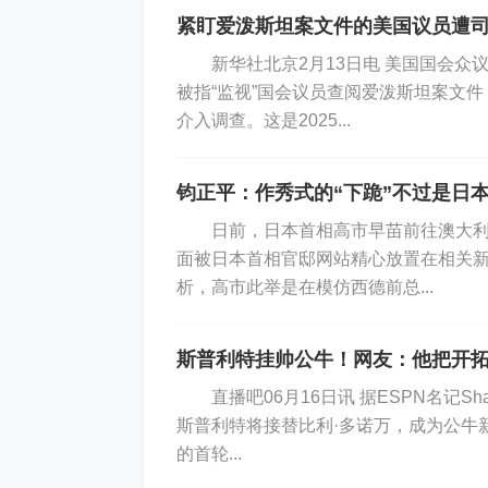
紧盯爱泼斯坦案文件的美国议员遭
新华社北京2月13日电 美国国会众
被指“监视”国会议员查阅爱泼斯坦案文
介入调查。这是2025...
美国国会众议院监督委员会此前公布的
钧正平：作秀式的“下跪”不过是日
日前，日本首相高市早苗前往澳大利亚
面被日本首相官邸网站精心放置在相关
析，高市此举是在模仿西德前总...
对此，盖茨的发言人回应称，这些指控
明的，就是爱泼斯坦因无法与盖茨维持往
斯普利特挂帅公牛！网友：他把开
直播吧06月16日讯 据ESPN名记Sha
斯普利特将接替比利·多诺万，成为公
的首轮...