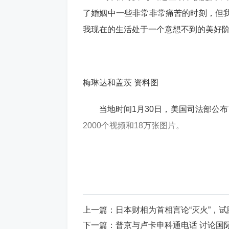
了婚姻中一些非常非常痛苦的时刻，但
我现在的生活处于一个意想不到的美好阶
梅琳达和盖茨 资料图
当地时间1月30日，美国司法部公布了
2000个视频和18万张图片。
据英国《金融时报》此前报道，在其
称，微软联合创始人盖茨与“俄罗斯女孩
上一篇：
日本财相为首相言论“灭火”，
事实。
下一篇：
普京与卢卡申科通电话 讨论国