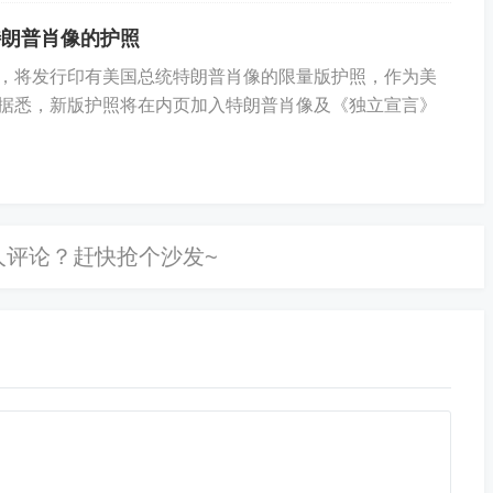
媒此前报道，除了盖茨之外，最新一批爱泼斯坦文件涉及
特朗普肖像的护照
前总统克林顿、美国商务部长卢特尼克、特斯拉CEO马斯
，将发行印有美国总统特朗普肖像的限量版护照，作为美
维珍集团创始人理查德·布兰森、英国安德鲁王子、挪威王
据悉，新版护照将在内页加入特朗普肖像及《独立宣言》
和爱泼斯坦有往来。
年人被定罪，但文件显示，上述不少人在此之后仍和他互动
份提及特朗普的文件，其中有一份联邦调查局编制的与特朗
名来电者和未经证实的举报。特朗普长期以来一直否认与爱