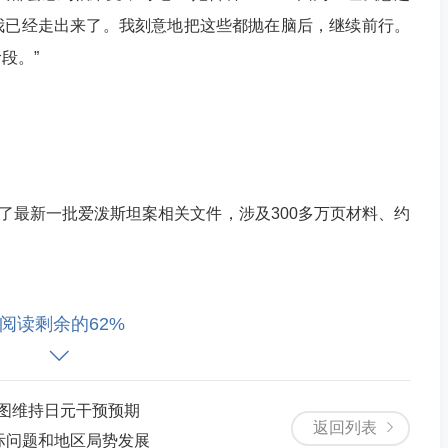
我已经走出来了。我刻意地把这些都抛在脑后，继续前行。
段。”
最新一批爱泼斯坦案相关文件，涉及300多万页材料、约
阅读剩余的62%
中一批来自疑似爱泼斯坦账户的电子邮件中，相关内容声
”发生性关系后，曾试图向妻子梅琳达隐瞒自己患上性病的
试图维持日元干预预期
返回列表
际问题和地区局势发展