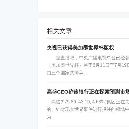
其中一封疑似爱泼斯坦发给自己账户
来而心生不满。
相关文章
央视已获得美加墨世界杯版权
据直播吧，中央广播电视总台已经获得2
邮件中写道：“更过分的是，你后来还
（美加墨世界杯）将于6月11日至7月
你让我帮你弄抗生素偷偷给梅琳达服用的
由三个国家共同承...
高盛CEO称该银行正在探索预测市
另一封邮件写道：“我曾受人所托，还
高盛(975.86, 43.19, 4.63
犯伦理……从帮比尔获取药物，以应对
的、针对现实世界事件进行投注的领域中
的秘密幽会牵线搭桥，甚至还被要求为桥
为...