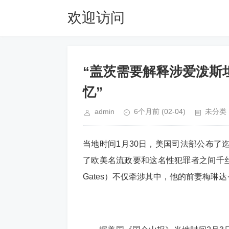
欢迎访问
26533.com
“盖茨需要解释涉爱泼斯
忆”
admin
6个月前
(02-04)
未分类
当地时间1月30日，美国司法部公布了
了欧美名流政要和这名性犯罪者之间千丝
Gates）不仅牵涉其中，他的前妻梅琳达·弗伦奇