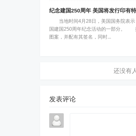
此外，据《纽约时报》、法新社等外
纪念建国250周年 美国将发行印有
的知名人士还包括美国总统特朗普、美国
当地时间4月28日，美国国务院表示
克、谷歌联合创始人谢尔盖·布林、英国
国建国250周年纪念活动的一部分。 
储妃等等。他们此前都或多或少被曝光
图案，并配有其签名，同时...
爱泼斯坦早在2008年就因性侵未成
频繁。
发表评论
据报道，这些文件中至少包含4500
普有关的性侵犯指控清单，很多涉及匿
泼斯坦有任何不当行为。